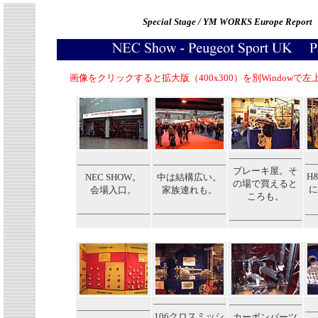
Special Stage / YM WORKS Europe Report
画像をクリックすると拡大版（400x300）を別Windowで
ブレーキ屋。そ
H
NEC SHOW。
中は結構広い。
の場で買えると
に
会場入口。
家族連れも。
ころも。
106クロスミッシ
カーボンパーツ