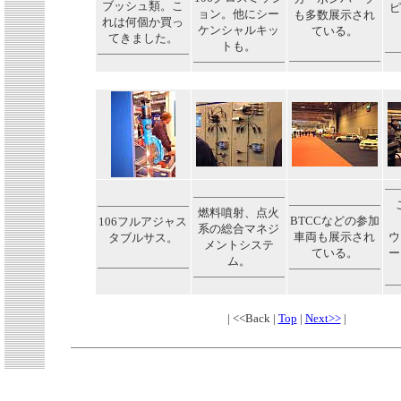
ブッシュ類。こ
ピ
ョン。他にシー
も多数展示され
れは何個か買っ
ケンシャルキッ
ている。
てきました。
トも。
燃料噴射、点火
BTCCなどの参加
106フルアジャス
系の総合マネジ
車両も展示され
ウ
タブルサス。
メントシステ
ている。
ー
ム。
| <<Back |
Top
|
Next>>
|