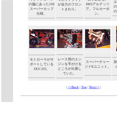
エ
の脇にあった106
HKSアルテッツ
が迫力のフロン
の
スーパーカップ
ア。フルカーボ
トまわり。
の
仕様。
ン。
レース用のエン
モトローラがサ
スーパーチャー
加
ジンを手がける
ポートしている
ジドKユニット。
ところが出展し
DUCATI。
ていた。
|
<<Back
|
Top
|
Next>>
|