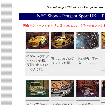
Special Stage / YM WORKS Europe Report
画像をクリックすると拡大版（400x300）を別Windowで
406Coupeプロダ
同じく306プロダ
中は相当、手が
クション仕様。
クション仕様。
入っている。
実際に走ってい
るようだ。
インドアカート
日本企業も。
４ポッドライト