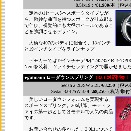
8.5Jx19：
\81,900/本
（税込
定番の1ピース5本スポークタイプなが
ら、微妙な曲面を持つスポークがリム部ま
で伸び、視覚的にも大径ホイールであるこ
とを強調させるデザイン。
大柄な407のボディに似合う、18インチ
と19インチタイプをラインナップ。
デモカーでは19インチモデルに245/35ZＲ19のPIRELL
Neroを装着、ツライチセッティングで履かせまし
●
gutmann ローダウンスプリング
（3.0L対応開始！
Sedan 2.2L/SW 2.2L
\68,250
（税込
Sedan 3.0L/SW 3.0L
\68,250
（税込/取
美しいローダウンフォルムを実現する、
スポーツスプリング。206以降、モディフ
ァイの第一歩として各モデルで人気の商品
です。
お問い合わせの多かった、3.0Lについて