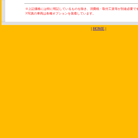
※
上記価格には特に明記しているものを除き、消費税・取付工賃等が別途必要で
※写真の車両は各種オプションを装着しています。
|
HOME
|