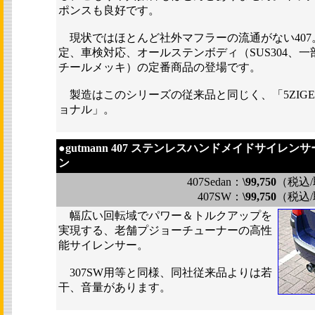
ポンスも良好です。
現状ではほとんど社外マフラーの流通がない407。 
定、車検対応、オールステンボディ（SUS304、
チールメッキ）の定番商品の登場です。
製造はこのシリーズの従来品と同じく、「5ZIG
ョナル」。
●
gutmann 407 ステンレスハンドメイドサイレンサー
ン
407Sedan：
\99,750
（税込
407SW：
\99,750
（税込
幅広い回転域でパワー＆トルクアップを
実現する、老舗プジョーチューナーの高性
能サイレンサー。
307SW用等と同様、同社従来品よりは若
干、音量があります。