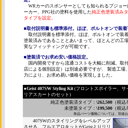
WRカーのスポンサーとしても知られるプジョー
ーカー、PPG社の塗料を使用した
純正色塗装済み
タイプを設定。
■
取付説明書も標準添付。ほぼ、ボルトオンで装着
取付説明書を標準添付。ほぼ、ボルトオンで装着
塗装済みであることとあいまって、ほとんどの工
実なフィッティングが可能です。
■
塗装済でお求め安い価格設定。
国内開発ですから流通コストを大幅に削減。取付
店による個別設定）は別途必要ですが、 製造工場
力により、お求め易い価格を実現しました。
●
Geist 407SW Styling Kit
(フロントスポイラー、サ
リアスカートのセット)
純正色塗装済タイプ：
\262,500
（税込
未塗装タイプ：
\199,500
（税込
単品パーツ価格については、別途
407SWのスタイリングをレベルアップ
させる、フルエアロキットがGeistよりリリ