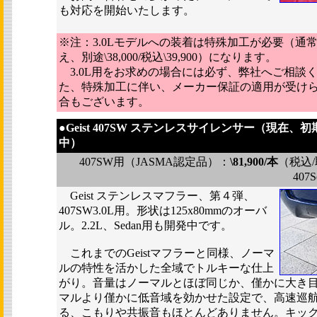
も対応を開始いたします。
※注：3.0Lモデルへの装着は特殊加工が必要（通
え、別途\38,000/税込\39,900）になります。
3.0L用をお求めの場合には必ず、弊社へご相談
た、特殊加工に伴い、メーカー保証の適用が受け
合もございます。
●
Geist 407SW ステンレスサイレンサー（現在、
中）
407SW用（JASMA認定品）：
\81,900/本
（税込
407
Geist ステンレスマフラー、第４弾、
407SW3.0L用。形状は125x80mmのオーバ
ル。2.2L、Sedan用も開発中です。
これまでのGeistマフラーと同様、ノーマ
ルの特性を活かした全域でトルキーな仕上
がり。音量はノーマルとほぼ同じか、僅かに大き
マルより僅かに低音域を効かせた設定で、高速巡
る、こもりや共振音もほとんどありません。キッ