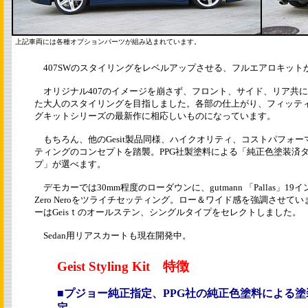
上記車両には各種オプションパーツが組み込まれています。
407SWのスタイリングをレベルアップさせる、フルエアロキットがG
オリジナル407のイメージを崩さず、フロント、サイド、リア共
た大人のスタイリングを目指しました。各部の仕上がり、フィッティング
グキットシリーズの最新作に相応しいものになっています。
もちろん、他のGesit製品同様、ハイクオリティ、コストパフォ
ティングのコンセプトを踏襲。PPG社製塗料による「純正色塗装済
プ」が選べます。
デモカーでは30mm程度のローダウンに、gutmann 「Pallas」19インチ
Zero Neroをツライチセッティング。ロー＆ワイド感を強調させて
ーはGeisｔのオールステン、シングルタイプをセレクトしました。
Sedan用リアスカートも現在開発中。
Geist Styling Kit 特徴
■
プジョー純正指定、PPG社の純正色塗料による
定。