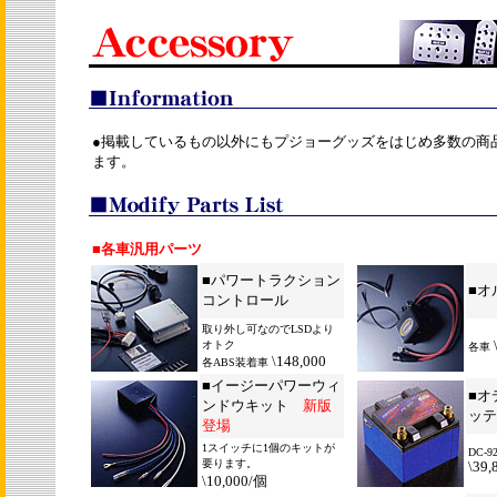
●掲載しているもの以外にもプジョーグッズをはじめ多数の商
ます。
■各車汎用パーツ
■
パワートラクション
■
オ
コントロール
取り外し可なのでLSDより
オトク
各車
\148,000
各ABS装着車
■イージーパワーウィ
■
オ
ンドウキット
新版
ッテ
登場
1スイッチに1個のキットが
DC-9
要ります。
\39,
\10,000/個