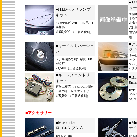
■
リ
ター
■
H.I.Dへッドランプ
遠隔
キット
トを
ルタ
4300ケルビン/H1、H7用/H4
AT車
要相談
\100,0
00
（工賃込税別）
車/\
別）
■
ア
■
キーイルミネーショ
クキ
ン
キー
ドアを閉めて約10秒間LED
ック
が点灯
てハ
\9,500
\13,
（工賃込税別）
■
キーレスエントリー
■BL
キット
9m
距離に反応してON/OFF操作
PCD1
不要のキーレスエントリー
アル
\29,800
（工賃込税別）
\8,5
■アクセサリー
■
Musketier
■
Mu
ロゴエンブレム
ナイ
105 x 24 mm
87 x 