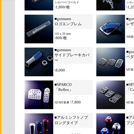
シルバー/ゴールド
シル
\1,800/枚
\1,2
■
gutmann
■
gu
ロゴエンブレム
レザ
110 x 20 mm
206
\800/枚
■
gutmann
■
gu
サイドブレーキカバ
ペダ
ー
\8,000
MT
■
SPARCO
■
SP
「Reflex」
「Cu
\7,800
AT/MT各車
MT各
■
アルミシフトノブ
■
ア
ロングタイプ
プジ