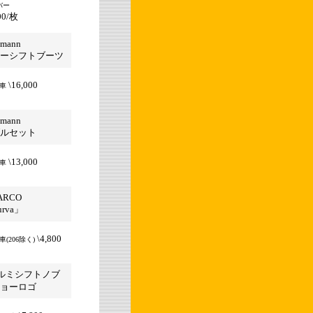
バー
00/枚
tmann
ーシフトブーツ
\16,000
各車
tmann
ルセット
\13,000
各車
ARCO
rva」
\4,800
車(206除く)
ルミシフトノブ
ョーロゴ