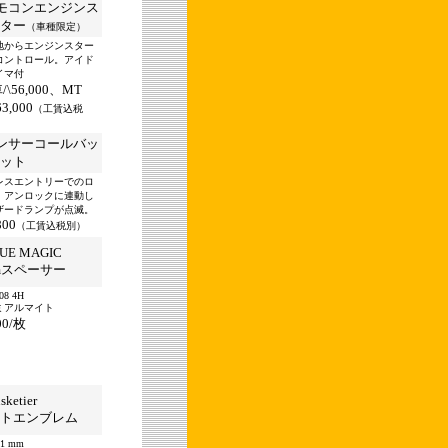
モコンエンジンス
ター
（車種限定）
地からエンジンスター
コントロール。アイド
イマ付
/\56,000、MT
63,000
（工賃込税
ンサーコールバッ
ット
レスエントリーでのロ
、アンロックに連動し
ザードランプが点滅。
800
（工賃込税別）
UE MAGIC
mスペーサー
08 4H
ミアルマイト
00/枚
sketier
トエンブレム
51 mm