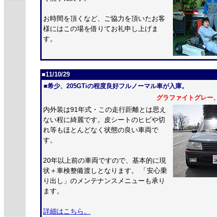
お時間を頂くなど、ご協力を頂いたお客
様にはこの場を借りてお礼申し上げま
す。
■11/10/29
■希少、205GTiの程度良好フルノーマル車が入庫。
グラファイトグレー、R
内外装は91年式・この走行距離とは思え
ない程に綺麗です。皮シートのヒビや切
れ等もほとんどなく状態の良い車両で
す。
20年以上前の車両ですので、基本的に現
状＋車検整備渡しとなります。 「安心乗
り出し」のメンテナンスメニューも承り
ます。
詳細はこちら。