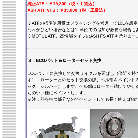
純正ATF：￥19,800（税・工賃込）
ASH ATF VFS：￥35,000（税・工賃込）
※ATFの標準使用量はフラッシングを考慮して10Lを想
汚れがひどい場合などは1L単位での追加が必要な場合も
※MOTUL ATF、高性能タイプのASH FS ATFも承ります
３．ECOパット＆ローターセット交換
ECOパットに交換して交換サイクルを延ばし（倍近く持
す）、ローターとのセット交換の際、ベル部をペイント
ック、シルバー）します。ベル部はローター錆びでやせ
ちのいい様にペイントします。
※注：熱を持つ部分なのでペイントしても長く使えば錆