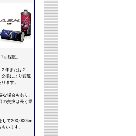
も1回程度。
、２年または２
。交換により変速
あります。
要な場合もあり、
目の交換は長く乗
て200,000km
方もいます。