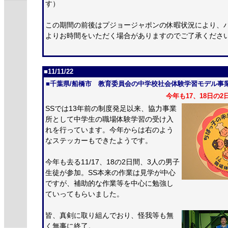
す）
この期間の前後はプジョージャポン
の休暇状況により、
よりお時間をいただく場合がありますのでご了承くださ
■11/11/22
■千葉県/船橋市 教育委員会の中学校社会体験学習モデル事
今年も17、18日の
SSでは13年前の制度発足以来、協力事業
所として中学生の職場体験学習の受け入
れを行っています。今年からは右のよう
なステッカーもできたようです。
今年も去る11/17、18の2日間、3人の男子
生徒が参加。SS本来の作業は見学が中心
ですが、補助的な作業等を中心に勉強し
ていってもらいました。
皆、真剣に取り組んでおり、怪我等も無
く無事に終了。