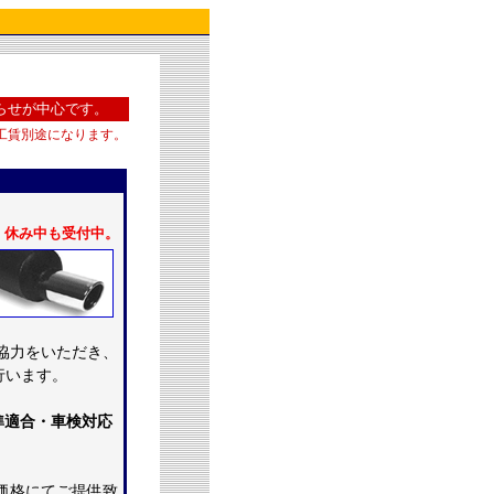
らせが中心です。
工賃別途になります。
ン。休み中も受付中。
ご協力をいただき、
行います。
準適合・車検対応
価格にてご提供致