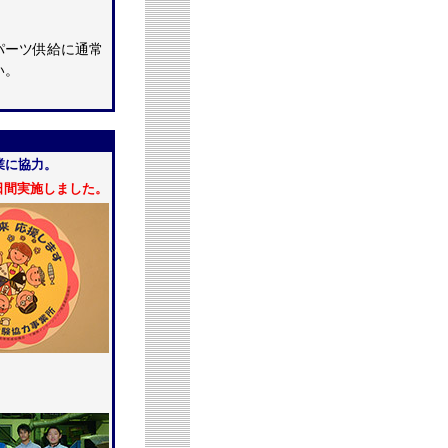
パーツ供給に通常
い。
業に協力。
2日間実施しました。