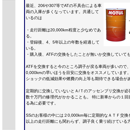
最近、206や307等でATの不具合による車
両の入庫が多くなっています。共通して
いるのは
・走行距離は20,000km程度と少なめであ
る。
・登録後、4、5年以上の年数を経過して
いる。
・購入後、ATFの交換をしたことが無いか交換していて
ATFを交換すると今のところ調子が戻る車両が多いので
0,000kmの早いほうを目安に交換をオススメしています
ショックの低減効果や燃費の向上等も期待できる場合が
定期的に交換していないとＡ/Ｔのアッセンブリ交換が必
数十万円の修理代がかかることも。 特に新車からの１回
る為に必要です。
SSのお客様の中には２0,000km毎に定期的なＡＴＦ交換をし
以上の走行距離にも関わらず、調子良く乗リ続けている