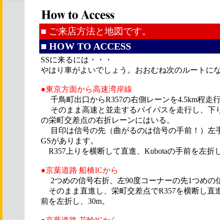
■ ご来店方法と地図です。
■ HOW TO ACCESS
SSに来るには・・・
やはり車がよいでしょう。おおむね次のルートに
●東京方面から高速湾岸線
千鳥町出口からR357の右側レーンを4.5km程走
そのまま高速と並走するバイパスを走行し、下
の栄町交差点の右折レーンにはいる。
目印は信号の先（曲がるのは信号の手前！）左手に
GSがあります。
R357上りを横断して直進、Kubotaの手前を左折し
●京葉道路 船橋ICから
2つめの信号右折、左90度コーナーの先1つめの
そのまま直進し、栄町交差点でR357を横断し直進、
前を左折し、30m。