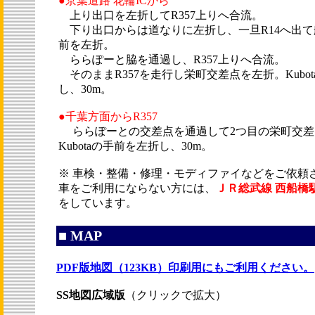
●京葉道路 花輪ICから
上り出口を左折してR357上りへ合流。
下り出口からは道なりに左折し、一旦R14へ出て
前を左折。
ららぽーと脇を通過し、R357上りへ合流。
そのままR357を走行し栄町交差点を左折。Kubo
し、30m。
●千葉方面からR357
ららぽーとの交差点を通過して2つ目の栄町交差
Kubotaの手前を左折し、30m。
※ 車検・整備・修理・モディファイなどをご依頼
車をご利用にならない方には、
ＪＲ総武線 西船橋
をしています。
■ MAP
PDF版地図（123KB）印刷用にもご利用ください。
SS地図広域版
（クリックで拡大）